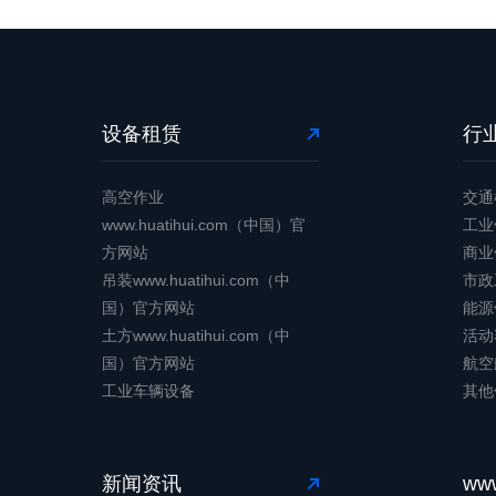
设备租赁
行
高空作业
交通
www.huatihui.com（中国）官
工业
方网站
商业
吊装www.huatihui.com（中
市政
国）官方网站
能源
土方www.huatihui.com（中
活动
国）官方网站
航空
工业车辆设备
其他
新闻资讯
www