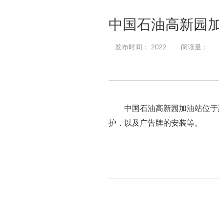
中国石油高新园
发布时间： 2022
阅读量：
中国石油高新园加油站位于
护，以及广告牌的安装等。